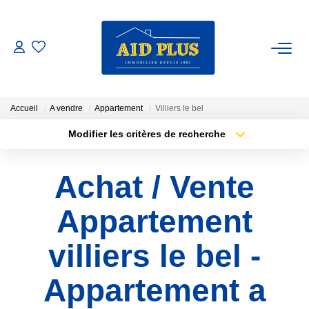
ACHETER
ESTIMER
Accueil
A vendre
Appartement
Villiers le bel
Modifier les critères de recherche
Type de transaction
Localisation
NOTRE AGENCE
Acheter
Localisation
Achat / Vente
Type de bien
Sélectionnez...
Surface min
NOS ACTUALITÉS
Appartement
Plus de critères
Budget max
CONTACT
villiers le bel -
Créer une alerte
01 34 19 82 00
Appartement a