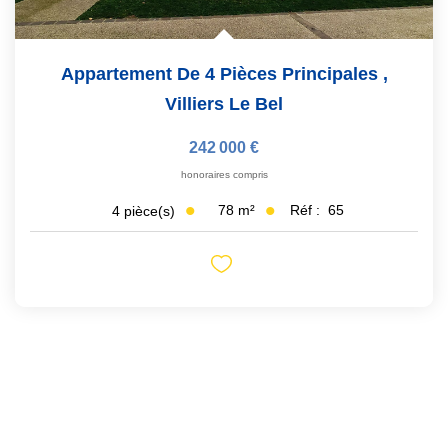
Appartement De 4 Pièces Principales
,
Villiers Le Bel
242 000 €
honoraires compris
78
m²
Réf :
65
4
pièce(s)