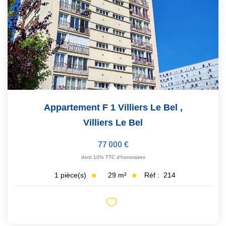
Appartement F 1 Villiers Le Bel
,
Villiers Le Bel
77 000 €
dont 10% TTC d'honoraires
29
m²
Réf :
214
1
pièce(s)