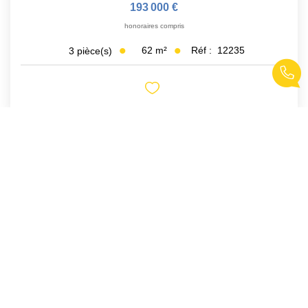
193 000 €
honoraires compris
62
m²
Réf :
12235
3
pièce(s)