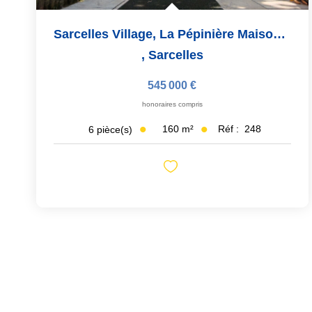
Sarcelles Village, La Pépinière Maison 6 Pièces, 160 M²
,
Sarcelles
545 000 €
honoraires compris
160
m²
Réf :
248
6
pièce(s)