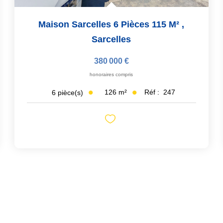
Maison Sarcelles 6 Pièces 115 M²
,
Sarcelles
380 000 €
honoraires compris
126
m²
Réf :
247
6
pièce(s)