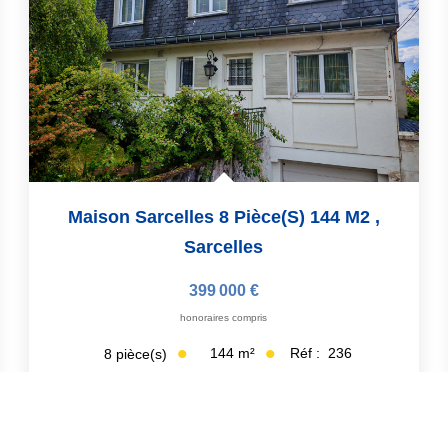
Maison Sarcelles 8 Pièce(s) 144 M2
,
Sarcelles
399 000 €
honoraires compris
144
m²
Réf :
236
8
pièce(s)