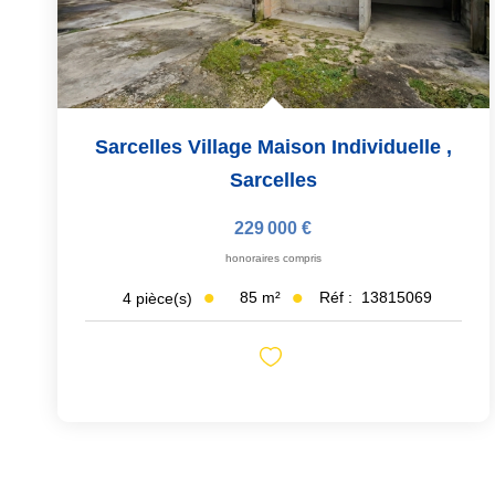
Sarcelles Village Maison Individuelle
,
Sarcelles
229 000 €
honoraires compris
85
m²
Réf :
13815069
4
pièce(s)