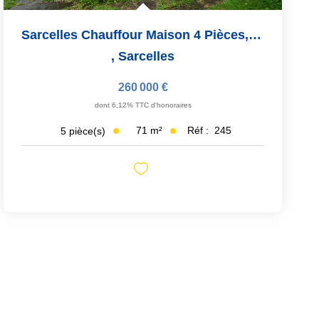
Sarcelles Chauffour Maison 4 Pièces, 71m²
,
Sarcelles
260 000 €
dont 6,12% TTC d'honoraires
71
m²
Réf :
245
5
pièce(s)