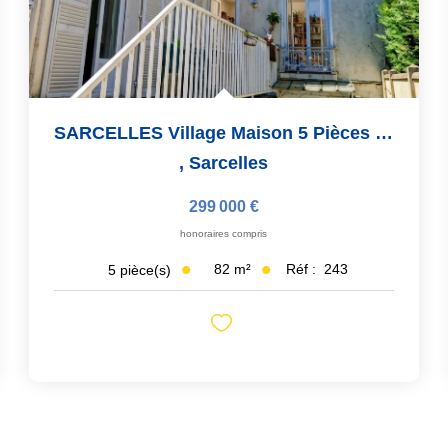
SARCELLES Village Maison 5 Pièces 82 M²
,
Sarcelles
299 000 €
honoraires compris
82
m²
Réf :
243
5
pièce(s)