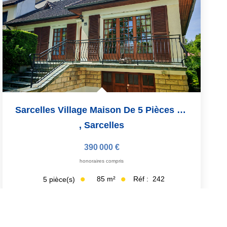
Sarcelles Village Maison De 5 Pièces De 85 M²
,
Sarcelles
390 000 €
honoraires compris
85
m²
Réf :
242
5
pièce(s)