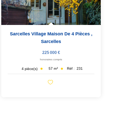
Sarcelles Village Maison De 4 Pièces
,
Sarcelles
225 000 €
honoraires compris
57
m²
Réf :
231
4
pièce(s)