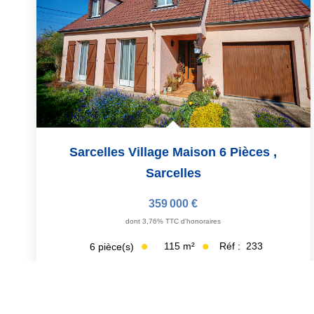
Sarcelles Village Maison 6 Pièces
,
Sarcelles
359 000 €
dont 3,76% TTC d'honoraires
115
m²
Réf :
233
6
pièce(s)