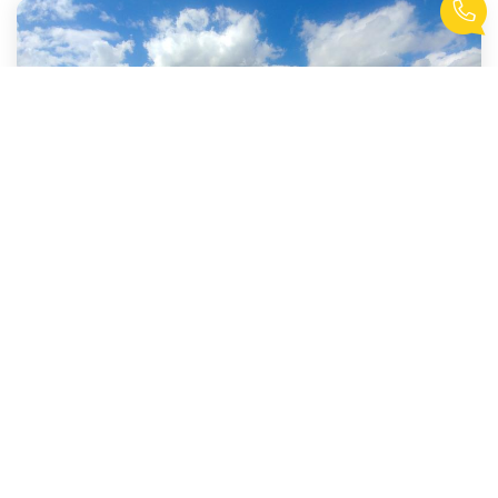
Appartement SARCELLES - 92 M2
,
Sarcelles
189 000 €
honoraires compris
92
m²
Réf :
12255
6
pièce(s)