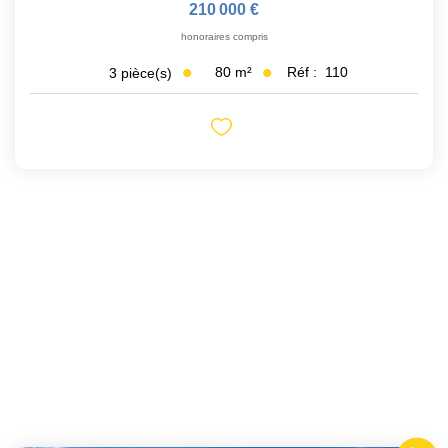
210 000 €
honoraires compris
80
m²
Réf :
110
3
pièce(s)