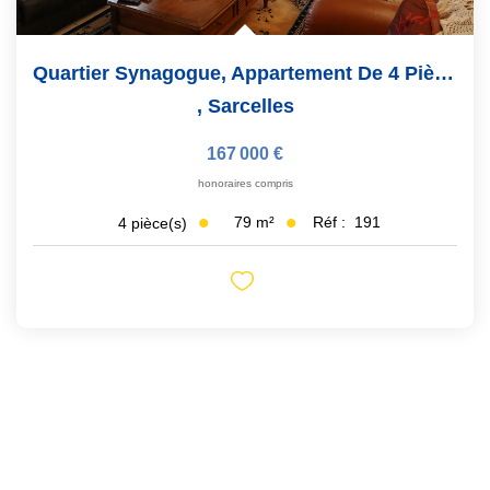
Quartier Synagogue, Appartement De 4 Pièces
,
Sarcelles
167 000 €
honoraires compris
79
m²
Réf :
191
4
pièce(s)