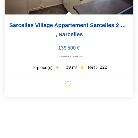
Sarcelles Village Appartement Sarcelles 2 Pièces 39 M2
,
Sarcelles
139 500 €
honoraires compris
39
m²
Réf :
222
2
pièce(s)