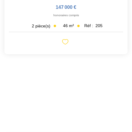
147 000 €
honoraires compris
46
m²
Réf :
205
2
pièce(s)