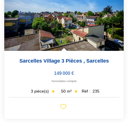
Sarcelles Village 3 Pièces
,
Sarcelles
149 000 €
honoraires compris
50
m²
Réf :
235
3
pièce(s)