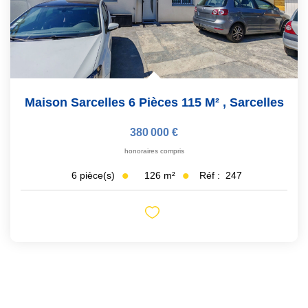
Maison Sarcelles 6 Pièces 115 M²
,
Sarcelles
380 000 €
honoraires compris
126
m²
Réf :
247
6
pièce(s)