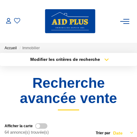
ACHETER
ESTIMER
Accueil
Immobilier
Modifier les critères de recherche
Type de transaction
Localisation
NOTRE AGENCE
Acheter
Localisation
Recherche
Type de bien
Sélectionnez...
Surface min
NOS ACTUALITÉS
avancée vente
Plus de critères
Budget max
CONTACT
Créer une alerte
01 34 19 82 00
Afficher la carte
64 annonce(s) trouvée(s)
Trier par