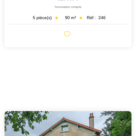
honoraires compris
90
m²
Réf :
246
5
pièce(s)