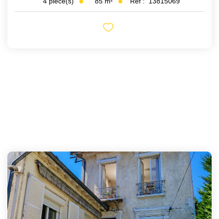
85
m²
Réf :
13815069
4
pièce(s)