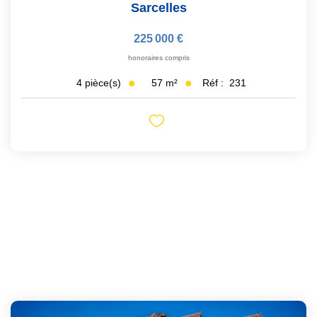
Sarcelles
225 000 €
honoraires compris
57
m²
Réf :
231
4
pièce(s)