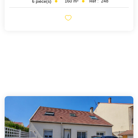
160
m²
Réf :
248
6
pièce(s)