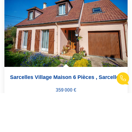
Sarcelles Village Maison 6 Pièces
,
Sarcelles
359 000 €
dont 3,76% TTC d'honoraires
115
m²
Réf :
233
6
pièce(s)