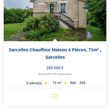
Sarcelles Chauffour Maison 4 Pièces, 71m²
,
Sarcelles
260 000 €
dont 6,12% TTC d'honoraires
71
m²
Réf :
245
5
pièce(s)