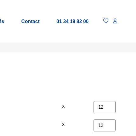
és
Contact
01 34 19 82 00
X
X