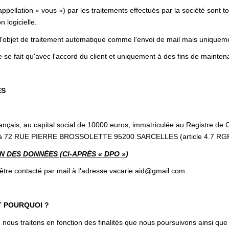
pellation « vous ») par les traitements effectués par la société sont 
n logicielle.
 l'objet de traitement automatique comme l'envoi de mail mais uniqueme
 se fait qu'avec l'accord du client et uniquement à des fins de mainten
ES
français, au capital social de 10000 euros, immatriculée au Registre 
sé à 72 RUE PIERRE BROSSOLETTE 95200 SARCELLES (article 4.7 RG
 DES DONNÉES (CI-APRÈS « DPO »)
re contacté par mail à l'adresse vacarie.aid@gmail.com.
T POURQUOI ?
nous traitons en fonction des finalités que nous poursuivons ainsi que