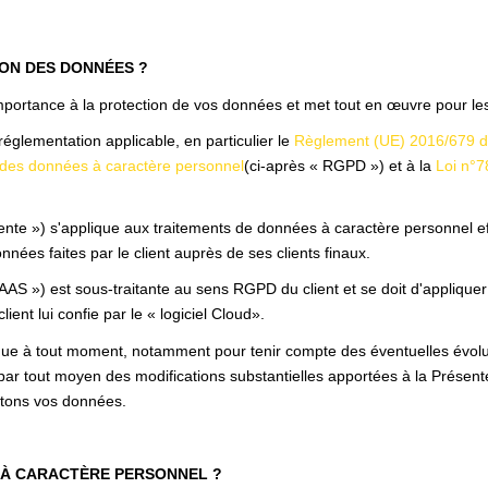
ION DES DONNÉES ?
portance à la protection de vos données et met tout en œuvre pour les
églementation applicable, en particulier le
Règlement (UE) 2016/679 du 
t des données à caractère personnel
(ci-après « RGPD ») et à la
Loi n°7
nte ») s'applique aux traitements de données à caractère personnel effe
nnées faites par le client auprès de ses clients finaux.
SAAS ») est sous-traitante au sens RGPD du client et se doit d'appliquer
client lui confie par le « logiciel Cloud».
ique à tout moment, notamment pour tenir compte des éventuelles évoluti
par tout moyen des modifications substantielles apportées à la Présen
aitons vos données.
 À CARACTÈRE PERSONNEL ?